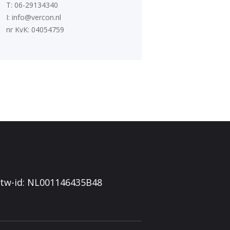
T: 06-29134340
I: info@vercon.nl
nr KvK: 04054759
 btw-id: NL001146435B48